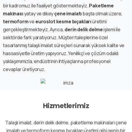
bir kadromuz ile faaliyet göstermekteyiz.
Paketleme
makinası
yatay ve dikey
çene imalatı
başta olmak üzere,
termoform
ve
euroslot
kesme bıçakları
üretimi
gerçekleştirmekteyiz. Ayrıca,
derin delik delme
işlemi ile
sektörde fark yaratıyoruz. Müşteri taleplerine özel
tasarlanmış talaşlı imalat süreçleri sunarak yüksek kalite ve
hassasiyetle üretim yapıyoruz. Yenilikçi ve çözüm odaklı
yaklaşımımızla, endüstrinin ihtiyaçlarına profesyonel
cevaplar üretiyoruz.
Hizmetlerimiz
Talaşlı imalat, derin delik delme, paketleme makinaları çene
imalatı ve termoform kesme bıçakları üretimi gibi geniş bir