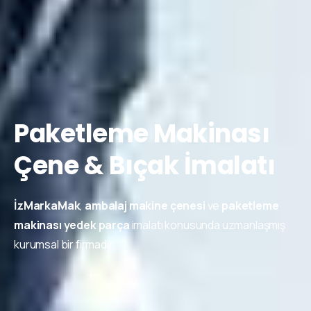
Paketleme Makinası
Çene & Bıçak İmalatı
İzMarkaMak
,
ambalaj makine çenesi
ve
paketleme
makinası yedek parça
imalatı konusunda uzmanlaşmış
kurumsal bir firmadır.